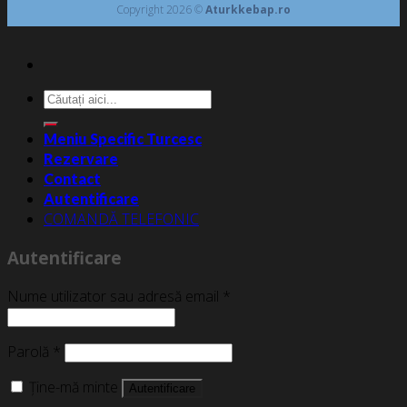
Copyright 2026 ©
Aturkkebap.ro
Caută
după:
Meniu Specific Turcesc
Rezervare
Contact
Autentificare
COMANDĂ TELEFONIC
Autentificare
Nume utilizator sau adresă email
*
Parolă
*
Ține-mă minte
Autentificare