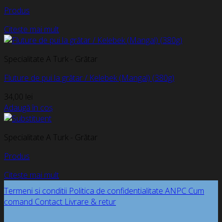
Produs
Citește mai mult
Specialitate A Turk - Grătar
Fluture de pui la grătar / Kelebek (Mangal) (380g)
34,00
lei
Adaugă în coș
Specialitate A Turk - Grătar
Produs
Citește mai mult
Termeni si conditii
Politica de confidentialitate
ANPC
Cum
comand
Contact
Livrare & retur