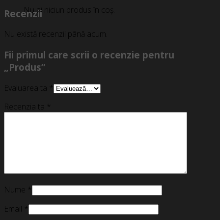
Nu ai niciun produs în coș.
Recenzii
Nu există recenzii până acum.
Fii primul care scrii o recenzie pentru
„Produs”
Evaluarea ta
*
Recenzia ta
*
Nume
*
Email
*