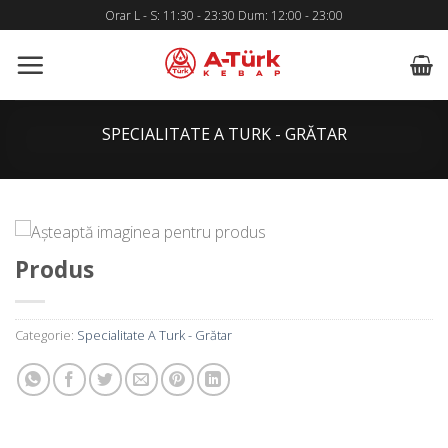
Skip
Orar L - S: 11:30 - 23:30 Dum: 12:00 - 23:00
to
content
SPECIALITATE A TURK - GRĂTAR
Produs
Categorie:
Specialitate A Turk - Grătar