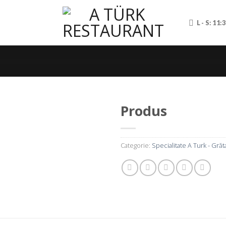
L - S: 11:
Produs
Categorie:
Specialitate A Turk - Grăt