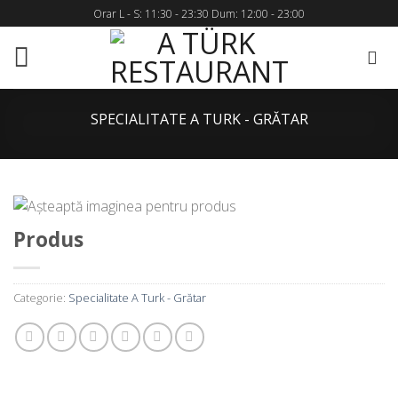
Skip
Orar L - S: 11:30 - 23:30 Dum: 12:00 - 23:00
to
content
SPECIALITATE A TURK - GRĂTAR
Produs
Categorie:
Specialitate A Turk - Grătar