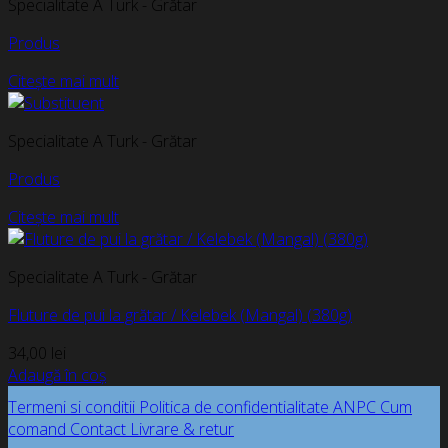
Specialitate A Turk - Grătar
Produs
Citește mai mult
Specialitate A Turk - Grătar
Produs
Citește mai mult
Specialitate A Turk - Grătar
Fluture de pui la grătar / Kelebek (Mangal) (380g)
34,00
lei
Adaugă în coș
Termeni si conditii
Politica de confidentialitate
ANPC
Cum
comand
Contact
Livrare & retur