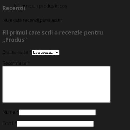
Nu ai niciun produs în coș.
Recenzii
Nu există recenzii până acum.
Fii primul care scrii o recenzie pentru
„Produs”
Evaluarea ta
*
Recenzia ta
*
Nume
*
Email
*