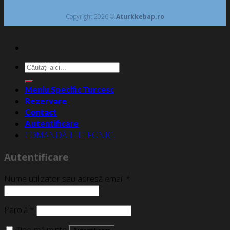
Copyright 2026 ©
Aturkkebap.ro
Caută
după:
Meniu Specific Turcesc
Rezervare
Contact
Autentificare
COMANDĂ TELEFONIC
Autentificare
Nume utilizator sau adresă email
*
Parolă
*
Ține-mă minte