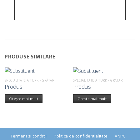
PRODUSE SIMILARE
SPECIALITATE A TURK - GRĂTAR
SPECIALITATE A TURK - GRĂTAR
Produs
Produs
Citește mai mult
Citește mai mult
Termeni si conditii
Politica de confidentialitate
ANPC