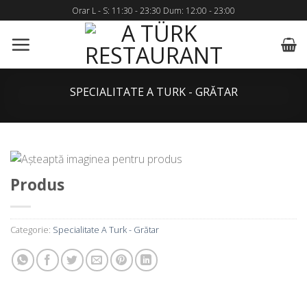
Skip
Orar L - S: 11:30 - 23:30 Dum: 12:00 - 23:00
to
content
SPECIALITATE A TURK - GRĂTAR
Produs
Categorie:
Specialitate A Turk - Grătar