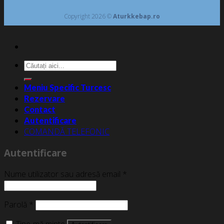
Copyright 2026 ©
Aturkkebap.ro
Caută
după:
Meniu Specific Turcesc
Rezervare
Contact
Autentificare
COMANDĂ TELEFONIC
Autentificare
Nume utilizator sau adresă email
*
Parolă
*
Ține-mă minte