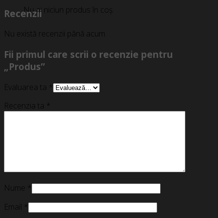
Nu ai niciun produs în coș.
Recenzii
Nu există recenzii până acum.
Fii primul care scrii o recenzie pentru
„Produs”
Evaluarea ta
*
Recenzia ta
*
Nume
*
Email
*