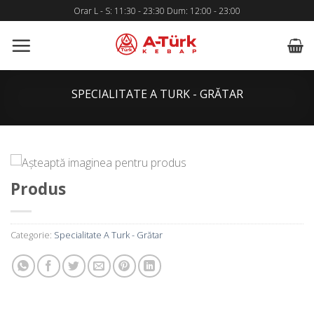
Skip
Orar L - S: 11:30 - 23:30 Dum: 12:00 - 23:00
to
content
SPECIALITATE A TURK - GRĂTAR
Produs
Categorie:
Specialitate A Turk - Grătar