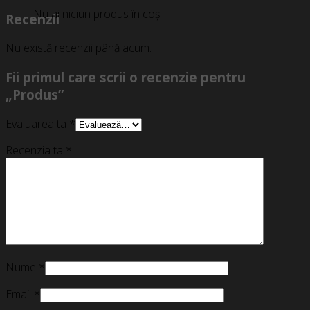
Nu ai niciun produs în coș.
Recenzii
Nu există recenzii până acum.
Fii primul care scrii o recenzie pentru
„Produs”
Evaluarea ta
*
Recenzia ta
*
Nume
*
Email
*