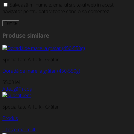
Salvează-mi numele, emailul și site-ul web în acest
navigator pentru data viitoare când o să comentez.
Produse similare
Specialitate A Turk - Grătar
Doradă de mare la grătar (450-550g)
55,00
lei
Adaugă în coș
Specialitate A Turk - Grătar
Produs
Citește mai mult