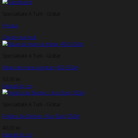
Specialitate A Turk - Grătar
Produs
Citește mai mult
Specialitate A Turk - Grătar
Biban de mare la grătar (450-550g)
50,00
lei
Adaugă în coș
Specialitate A Turk - Grătar
Frigărui de Berbec / Kuș Bași (350g)
40,00
lei
Adaugă în coș