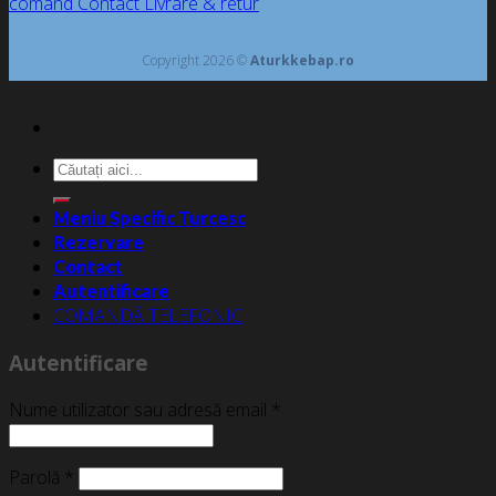
comand
Contact
Livrare & retur
Copyright 2026 ©
Aturkkebap.ro
Caută
după:
Meniu Specific Turcesc
Rezervare
Contact
Autentificare
COMANDĂ TELEFONIC
Autentificare
Nume utilizator sau adresă email
*
Parolă
*