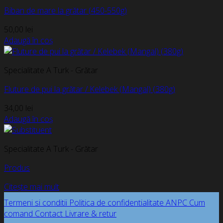
Biban de mare la grătar (450-550g)
50,00
lei
Adaugă în coș
Specialitate A Turk - Grătar
Fluture de pui la grătar / Kelebek (Mangal) (380g)
34,00
lei
Adaugă în coș
Specialitate A Turk - Grătar
Produs
Citește mai mult
Termeni si conditii
Politica de confidentialitate
ANPC
Cum
comand
Contact
Livrare & retur