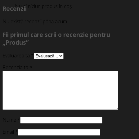
Nu ai niciun produs în coș.
Recenzii
Nu există recenzii până acum.
Fii primul care scrii o recenzie pentru
„Produs”
Evaluarea ta
*
Recenzia ta
*
Nume
*
Email
*