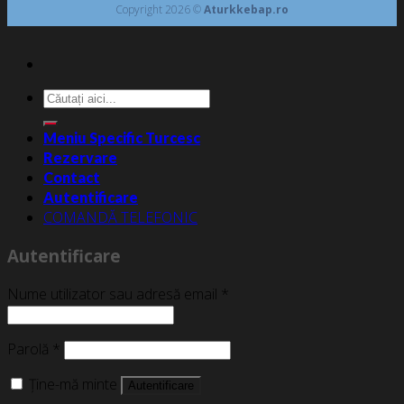
Copyright 2026 ©
Aturkkebap.ro
Caută
după:
Meniu Specific Turcesc
Rezervare
Contact
Autentificare
COMANDĂ TELEFONIC
Autentificare
Nume utilizator sau adresă email
*
Parolă
*
Ține-mă minte
Autentificare