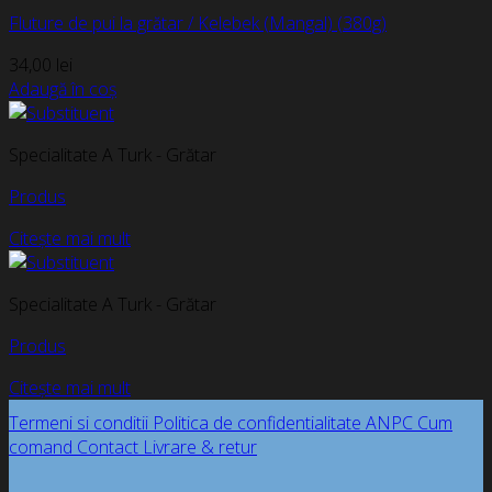
Fluture de pui la grătar / Kelebek (Mangal) (380g)
34,00
lei
Adaugă în coș
Specialitate A Turk - Grătar
Produs
Citește mai mult
Specialitate A Turk - Grătar
Produs
Citește mai mult
Termeni si conditii
Politica de confidentialitate
ANPC
Cum
comand
Contact
Livrare & retur