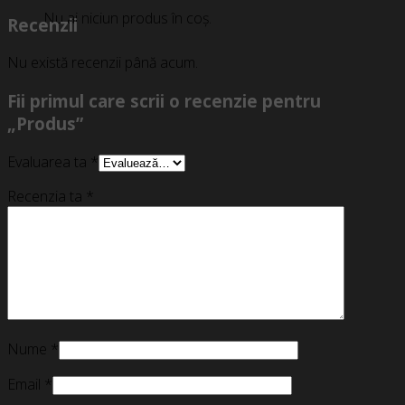
Nu ai niciun produs în coș.
Recenzii
Nu există recenzii până acum.
Fii primul care scrii o recenzie pentru
„Produs”
Evaluarea ta
*
Recenzia ta
*
Nume
*
Email
*