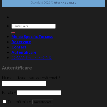
Copyright 2026 ©
Aturkkebap.ro
Caută
după:
Meniu Specific Turcesc
Rezervare
Contact
Autentificare
COMANDĂ TELEFONIC
Autentificare
Nume utilizator sau adresă email
*
Parolă
*
Ține-mă minte
Autentificare