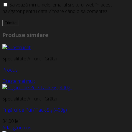
Salvează-mi numele, emailul și site-ul web în acest
navigator pentru data viitoare când o să comentez.
Produse similare
Specialitate A Turk - Grătar
Produs
Citește mai mult
Specialitate A Turk - Grătar
Frigărui de Pui / Tauk Șiș (400g)
34,00
lei
Adaugă în coș