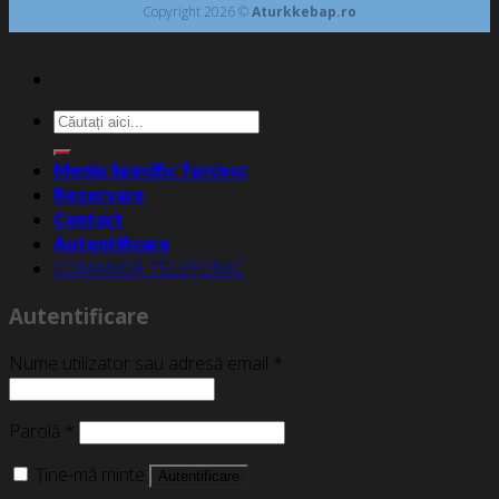
Copyright 2026 ©
Aturkkebap.ro
Caută
după:
Meniu Specific Turcesc
Rezervare
Contact
Autentificare
COMANDĂ TELEFONIC
Autentificare
Nume utilizator sau adresă email
*
Parolă
*
Ține-mă minte
Autentificare