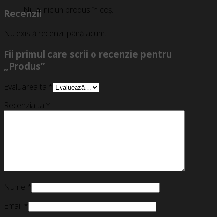
Nu ai niciun produs în coș.
Recenzii
Nu există recenzii până acum.
Fii primul care scrii o recenzie pentru
„Produs”
Evaluarea ta
*
Recenzia ta
*
Nume
*
Email
*