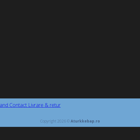
and
Contact
Livrare & retur
Copyright 2026 ©
Aturkkebap.ro