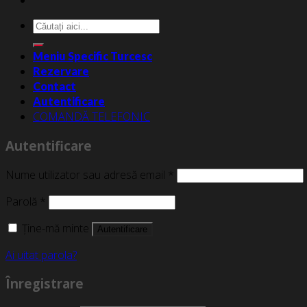
Caută
după:
Meniu Specific Turcesc
Rezervare
Contact
Autentificare
COMANDĂ TELEFONIC
Autentificare
Nume utilizator sau adresă email
*
Parolă
*
Ține-mă minte
Autentificare
Ai uitat parola?
Înregistrare