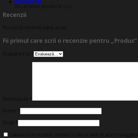
Recenzii (0)
Nu ai niciun produs în coș.
Recenzii
Nu există recenzii până acum.
Fii primul care scrii o recenzie pentru „Produs”
Evaluarea ta
*
Recenzia ta
*
Nume
*
Email
*
Salvează-mi numele, emailul și site-ul web în acest navigat