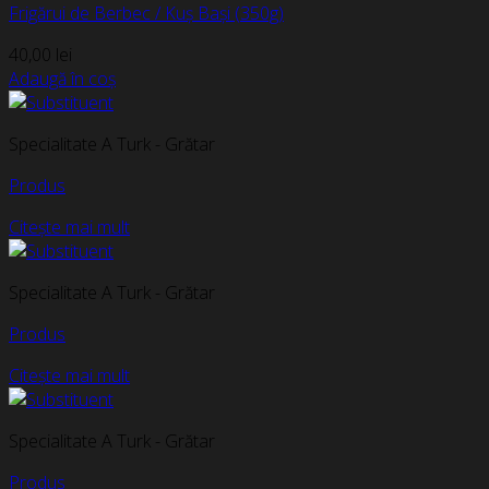
Frigărui de Berbec / Kuș Bași (350g)
40,00
lei
Adaugă în coș
Specialitate A Turk - Grătar
Produs
Citește mai mult
Specialitate A Turk - Grătar
Produs
Citește mai mult
Specialitate A Turk - Grătar
Produs