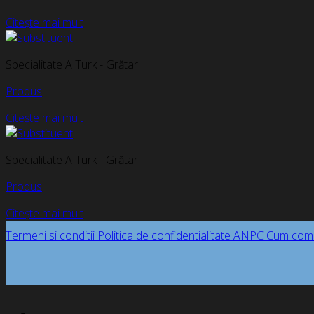
Citește mai mult
Specialitate A Turk - Grătar
Produs
Citește mai mult
Specialitate A Turk - Grătar
Produs
Citește mai mult
Termeni si conditii
Politica de confidentialitate
ANPC
Cum com