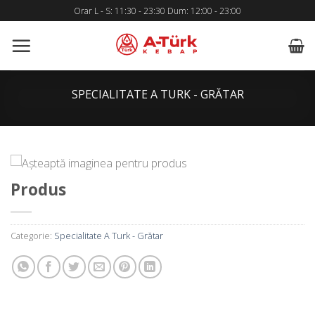
Skip
Orar L - S: 11:30 - 23:30 Dum: 12:00 - 23:00
to
content
SPECIALITATE A TURK - GRĂTAR
Produs
Categorie:
Specialitate A Turk - Grătar