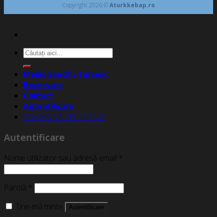
Copyright 2026 ©
Aturkkebap.ro
Caută
după:
Meniu Specific Turcesc
Rezervare
Contact
Autentificare
COMANDĂ TELEFONIC
Autentificare
Nume utilizator sau adresă email
*
Parolă
*
Ține-mă minte
Autentificare