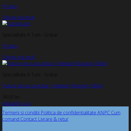
Produs
Citește mai mult
Specialitate A Turk - Grătar
Produs
Citește mai mult
Specialitate A Turk - Grătar
Fluture de pui la grătar / Kelebek (Mangal) (380g)
34,00
lei
Adaugă în coș
Termeni si conditii
Politica de confidentialitate
ANPC
Cum
comand
Contact
Livrare & retur