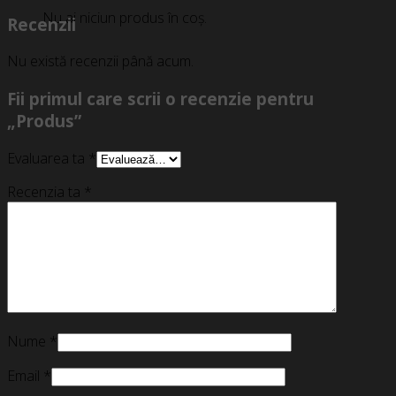
Nu ai niciun produs în coș.
Recenzii
Nu există recenzii până acum.
Fii primul care scrii o recenzie pentru
„Produs”
Evaluarea ta
*
Recenzia ta
*
Nume
*
Email
*