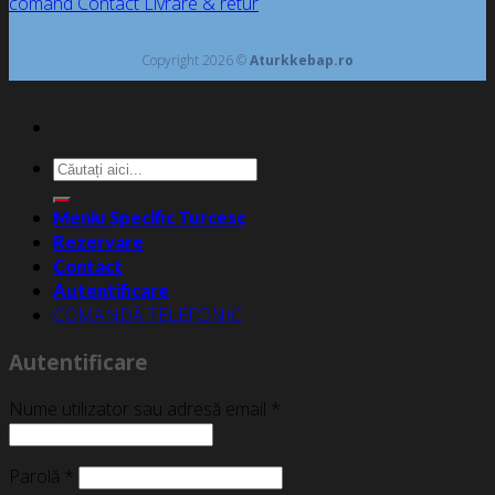
comand
Contact
Livrare & retur
Copyright 2026 ©
Aturkkebap.ro
Caută
după:
Meniu Specific Turcesc
Rezervare
Contact
Autentificare
COMANDĂ TELEFONIC
Autentificare
Nume utilizator sau adresă email
*
Parolă
*