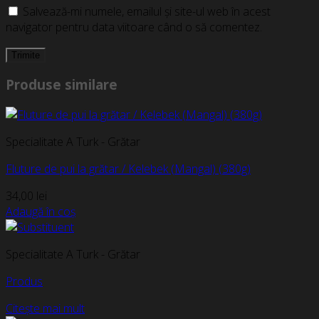
Salvează-mi numele, emailul și site-ul web în acest
navigator pentru data viitoare când o să comentez.
Produse similare
Specialitate A Turk - Grătar
Fluture de pui la grătar / Kelebek (Mangal) (380g)
34,00
lei
Adaugă în coș
Specialitate A Turk - Grătar
Produs
Citește mai mult