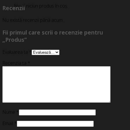
Nu ai niciun produs în coș.
Recenzii
Nu există recenzii până acum.
Fii primul care scrii o recenzie pentru
„Produs”
Evaluarea ta
*
Recenzia ta
*
Nume
*
Email
*