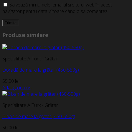
Salvează-mi numele, emailul și site-ul web în acest
navigator pentru data viitoare când o să comentez.
Produse similare
Specialitate A Turk - Grătar
Doradă de mare la grătar (450-550g)
55,00
lei
Adaugă în coș
Specialitate A Turk - Grătar
Biban de mare la grătar (450-550g)
50,00
lei