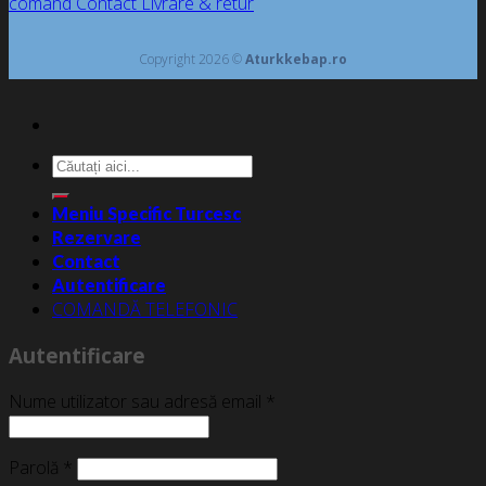
comand
Contact
Livrare & retur
Copyright 2026 ©
Aturkkebap.ro
Caută
după:
Meniu Specific Turcesc
Rezervare
Contact
Autentificare
COMANDĂ TELEFONIC
Autentificare
Nume utilizator sau adresă email
*
Parolă
*