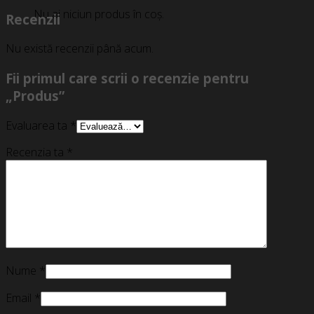
Nu ai niciun produs în coș.
Recenzii
Nu există recenzii până acum.
Fii primul care scrii o recenzie pentru
„Produs”
Evaluarea ta
*
Recenzia ta
*
Nume
*
Email
*