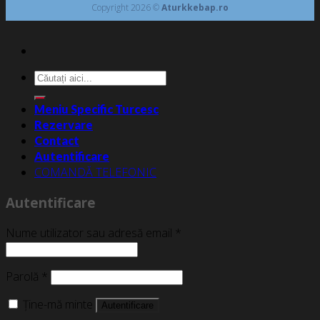
Copyright 2026 ©
Aturkkebap.ro
Caută
după:
Meniu Specific Turcesc
Rezervare
Contact
Autentificare
COMANDĂ TELEFONIC
Autentificare
Nume utilizator sau adresă email
*
Parolă
*
Ține-mă minte
Autentificare