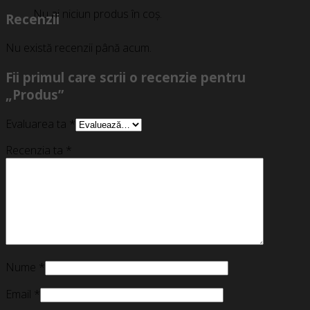
Nu ai niciun produs în coș.
Recenzii
Nu există recenzii până acum.
Fii primul care scrii o recenzie pentru
„Produs”
Evaluarea ta
*
Recenzia ta
*
Nume
*
Email
*