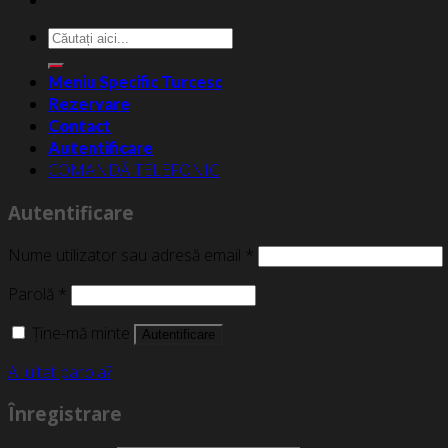
Caută
după:
Meniu Specific Turcesc
Rezervare
Contact
Autentificare
COMANDĂ TELEFONIC
Autentificare
Nume utilizator sau adresă email
*
Parolă
*
Ține-mă minte
Autentificare
Ai uitat parola?
Înregistrare