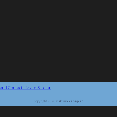
and
Contact
Livrare & retur
Copyright 2026 ©
Aturkkebap.ro