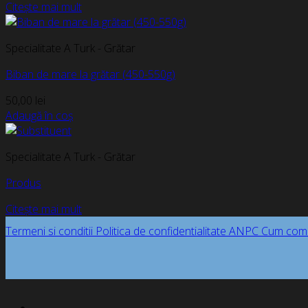
Citește mai mult
Specialitate A Turk - Grătar
Biban de mare la grătar (450-550g)
50,00
lei
Adaugă în coș
Specialitate A Turk - Grătar
Produs
Citește mai mult
Termeni si conditii
Politica de confidentialitate
ANPC
Cum com