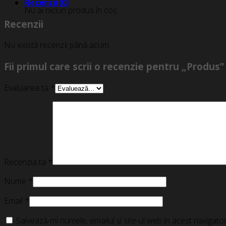
Recenzii (0)
Nu ai niciun produs în coș.
Recenzii
Nu există recenzii până acum.
Fii primul care scrii o recenzie pentru „Produs”
Evaluarea ta
*
Recenzia ta
*
Nume
*
Email
*
Salvează-mi numele, emailul și site-ul web în acest navigat