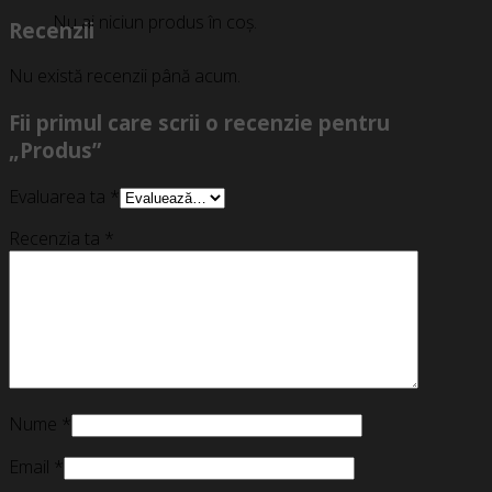
Nu ai niciun produs în coș.
Recenzii
Nu există recenzii până acum.
Fii primul care scrii o recenzie pentru
„Produs”
Evaluarea ta
*
Recenzia ta
*
Nume
*
Email
*