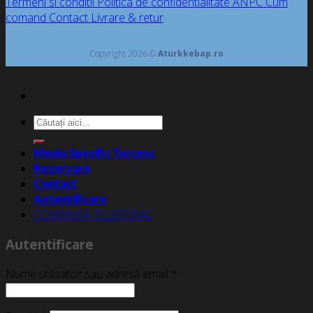
Termeni si conditii
Politica de confidentialitate
ANPC
Cum
comand
Contact
Livrare & retur
Copyright 2026 ©
Aturkkebap.ro
Caută
după:
Meniu Specific Turcesc
Rezervare
Contact
Autentificare
COMANDĂ TELEFONIC
Autentificare
Nume utilizator sau adresă email
*