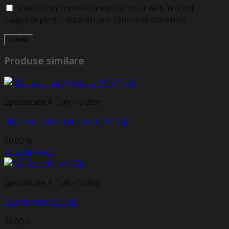
Salvează-mi numele, emailul și site-ul web în acest
navigator pentru data viitoare când o să comentez.
Produse similare
Specialitate A Turk - Grătar
Biban de mare la grătar (450-550g)
50,00
lei
Adaugă în coș
Specialitate A Turk - Grătar
Adana Kebap (350g)
34,00
lei