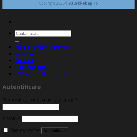
Copyright 2026 ©
Aturkkebap.ro
Caută
după:
Meniu Specific Turcesc
Rezervare
Contact
Autentificare
COMANDĂ TELEFONIC
Autentificare
Nume utilizator sau adresă email
*
Parolă
*
Ține-mă minte
Autentificare