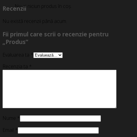
Nu ai niciun produs în coș.
Recenzii
Nu există recenzii până acum.
Fii primul care scrii o recenzie pentru
„Produs”
Evaluarea ta
*
Recenzia ta
*
Nume
*
Email
*