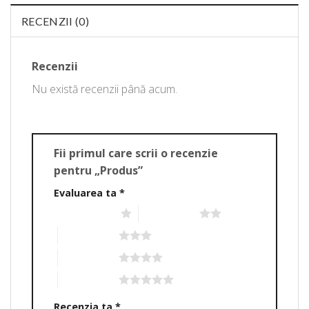
RECENZII (0)
Recenzii
Nu există recenzii până acum.
Fii primul care scrii o recenzie
pentru „Produs”
Evaluarea ta
*
Una din 5 stele
2 din 5 stele
3 din 5 stele
4 din 5 stele
5 din 5 stele
Recenzia ta
*