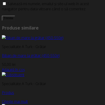
Salvează-mi numele, emailul și site-ul web în acest
navigator pentru data viitoare când o să comentez.
Produse similare
Specialitate A Turk - Grătar
Biban de mare la grătar (450-550g)
50,00
lei
Adaugă în coș
Specialitate A Turk - Grătar
Produs
Citește mai mult