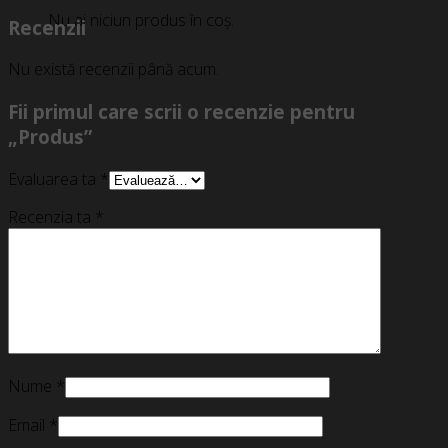
Nu ai niciun produs în coș.
Recenzii
Nu există recenzii până acum.
Fii primul care scrii o recenzie pentru
„Produs”
Evaluarea ta
*
Recenzia ta
*
Nume
*
Email
*