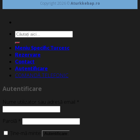
Copyright 2026 ©
Aturkkebap.ro
Caută
după:
Meniu Specific Turcesc
Rezervare
Contact
Autentificare
COMANDĂ TELEFONIC
Autentificare
Nume utilizator sau adresă email
*
Parolă
*
Ține-mă minte
Autentificare