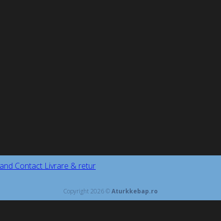
and
Contact
Livrare & retur
Copyright 2026 ©
Aturkkebap.ro