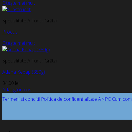
Citește mai mult
Specialitate A Turk - Grătar
Produs
Citește mai mult
Specialitate A Turk - Grătar
Adana Kebap (350g)
34,00
lei
Adaugă în coș
Termeni si conditii
Politica de confidentialitate
ANPC
Cum com