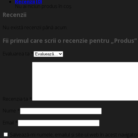
Recenzii (0)
Nu ai niciun produs în coș.
Recenzii
Nu există recenzii până acum.
Fii primul care scrii o recenzie pentru „Produs”
Evaluarea ta
*
Recenzia ta
*
Nume
*
Email
*
Salvează-mi numele, emailul și site-ul web în acest navigat