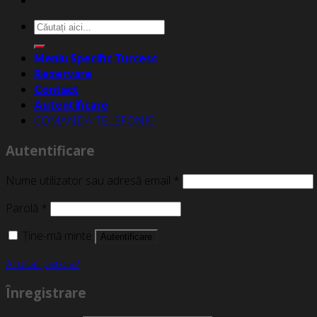
Caută
după:
Meniu Specific Turcesc
Rezervare
Contact
Autentificare
COMANDĂ TELEFONIC
Autentificare
Nume utilizator sau adresă email
*
Parolă
*
Ține-mă minte
Autentificare
Ai uitat parola?
Înregistrare