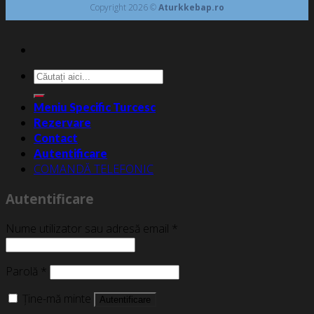
Copyright 2026 ©
Aturkkebap.ro
Caută
după:
Meniu Specific Turcesc
Rezervare
Contact
Autentificare
COMANDĂ TELEFONIC
Autentificare
Nume utilizator sau adresă email
*
Parolă
*
Ține-mă minte
Autentificare