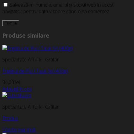
Salvează-mi numele, emailul și site-ul web în acest
navigator pentru data viitoare când o să comentez.
Produse similare
Specialitate A Turk - Grătar
Frigărui de Pui / Tauk Șiș (400g)
34,00
lei
Adaugă în coș
Specialitate A Turk - Grătar
Produs
Citește mai mult