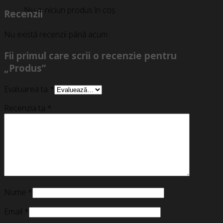
Nu ai niciun produs în coș.
Recenzii
Nu există recenzii până acum.
Fii primul care scrii o recenzie pentru
„Produs”
Evaluarea ta
*
Recenzia ta
*
Nume
*
Email
*