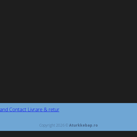
and
Contact
Livrare & retur
Copyright 2026 ©
Aturkkebap.ro