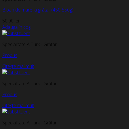
Biban de mare la grătar (450-550g)
50,00
lei
Adaugă în coș
Specialitate A Turk - Grătar
Produs
Citește mai mult
Specialitate A Turk - Grătar
Produs
Citește mai mult
Specialitate A Turk - Grătar