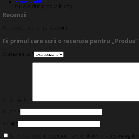
Recenzii (0)
Nu ai niciun produs în coș.
Recenzii
Nu există recenzii până acum.
Fii primul care scrii o recenzie pentru „Produs”
Evaluarea ta
*
Recenzia ta
*
Nume
*
Email
*
Salvează-mi numele, emailul și site-ul web în acest navigat