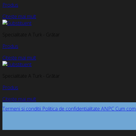
Produs
Citește mai mult
Specialitate A Turk - Grătar
Produs
Citește mai mult
Specialitate A Turk - Grătar
Produs
Citește mai mult
Termeni si conditii
Politica de confidentialitate
ANPC
Cum com