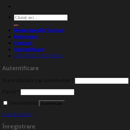
Caută
după:
Meniu Specific Turcesc
Rezervare
Contact
Autentificare
COMANDĂ TELEFONIC
Autentificare
Nume utilizator sau adresă email
*
Parolă
*
Ține-mă minte
Autentificare
Ai uitat parola?
Înregistrare