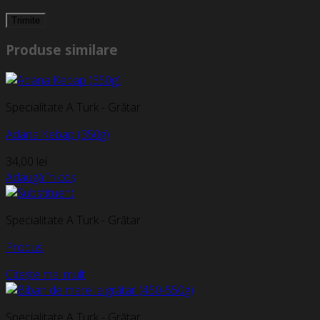
Produse similare
Specialitate A Turk - Grătar
Adana Kebap (350g)
34,00
lei
Adaugă în coș
Specialitate A Turk - Grătar
Produs
Citește mai mult
Specialitate A Turk - Grătar