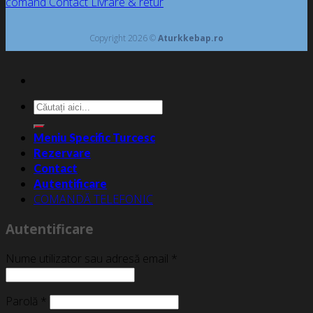
comand
Contact
Livrare & retur
Copyright 2026 ©
Aturkkebap.ro
Caută
după:
Meniu Specific Turcesc
Rezervare
Contact
Autentificare
COMANDĂ TELEFONIC
Autentificare
Nume utilizator sau adresă email
*
Parolă
*