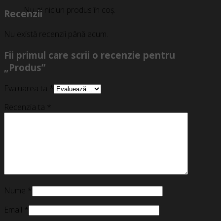
Nu ai niciun produs în coș.
Recenzii
Nu există recenzii până acum.
Fii primul care scrii o recenzie pentru
„Produs”
Evaluarea ta
*
Recenzia ta
*
Nume
*
Email
*