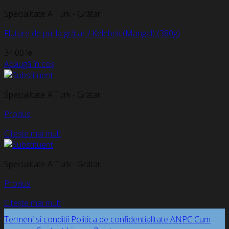
Specialitate A Turk - Grătar
Fluture de pui la grătar / Kelebek (Mangal) (380g)
34,00
lei
Adaugă în coș
Specialitate A Turk - Grătar
Produs
Citește mai mult
Specialitate A Turk - Grătar
Produs
Citește mai mult
Termeni si conditii
Politica de confidentialitate
ANPC
Cum