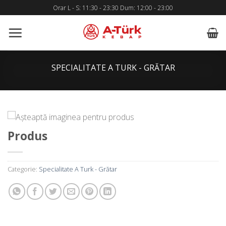
Skip
Orar L - S: 11:30 - 23:30 Dum: 12:00 - 23:00
to
content
SPECIALITATE A TURK - GRĂTAR
Produs
Categorie:
Specialitate A Turk - Grătar