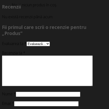
Nu ai niciun produs în coș.
Recenzii
Nu există recenzii până acum.
Fii primul care scrii o recenzie pentru
„Produs”
Evaluarea ta
*
Recenzia ta
*
Nume
*
Email
*