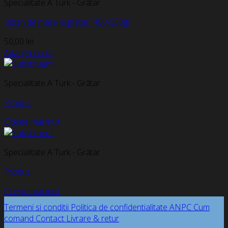
Specialitate A Turk - Grătar
Biban de mare la grătar (450-550g)
50,00
lei
Adaugă în coș
Specialitate A Turk - Grătar
Produs
Citește mai mult
Specialitate A Turk - Grătar
Produs
Citește mai mult
Termeni si conditii
Politica de confidentialitate
ANPC
Cum
comand
Contact
Livrare & retur