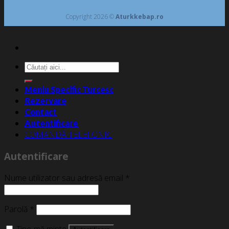
Copyright 2026 ©
Aturkkebap.ro
Caută
după:
Meniu Specific Turcesc
Rezervare
Contact
Autentificare
COMANDĂ TELEFONIC
Autentificare
Nume utilizator sau adresă email
*
Parolă
*
Ține-mă minte