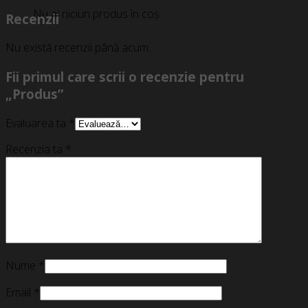
Nu ai niciun produs în coș.
Recenzii
Nu există recenzii până acum.
Fii primul care scrii o recenzie pentru
„Produs”
Evaluarea ta
*
Recenzia ta
*
Nume
*
Email
*