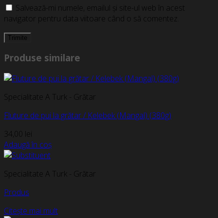
Salvează-mi numele, emailul și site-ul web în acest
navigator pentru data viitoare când o să comentez.
Produse similare
Specialitate A Turk - Grătar
Fluture de pui la grătar / Kelebek (Mangal) (380g)
34,00
lei
Adaugă în coș
Specialitate A Turk - Grătar
Produs
Citește mai mult