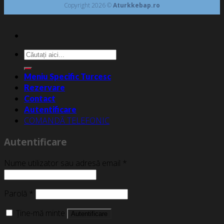
Copyright 2026 ©
Aturkkebap.ro
Caută
după:
Meniu Specific Turcesc
Rezervare
Contact
Autentificare
COMANDĂ TELEFONIC
Autentificare
Nume utilizator sau adresă email
*
Parolă
*
Ține-mă minte
Autentificare