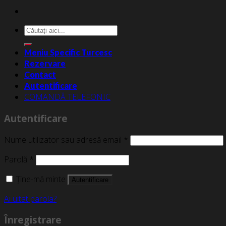
Caută
după:
Meniu Specific Turcesc
Rezervare
Contact
Autentificare
COMANDĂ TELEFONIC
Autentificare
Nume utilizator sau adresă email
*
Parolă
*
Ține-mă minte
Autentificare
Ai uitat parola?
Înregistrare