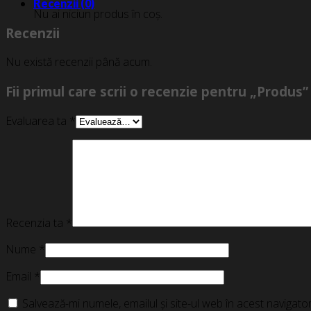
Recenzii (0)
Nu ai niciun produs în coș.
Recenzii
Nu există recenzii până acum.
Fii primul care scrii o recenzie pentru „Produs”
Evaluarea ta
*
Recenzia ta
*
Nume
*
Email
*
Salvează-mi numele, emailul și site-ul web în acest navigat