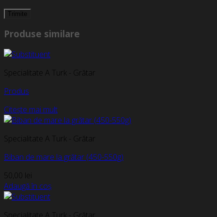
Produse similare
Specialitate A Turk - Grătar
Produs
Citește mai mult
Specialitate A Turk - Grătar
Biban de mare la grătar (450-550g)
50,00
lei
Adaugă în coș
Specialitate A Turk - Grătar