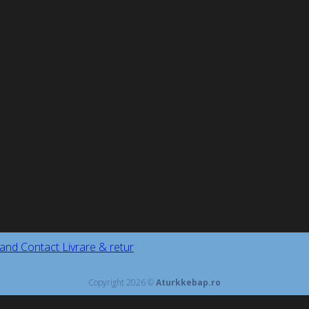
and
Contact
Livrare & retur
Copyright 2026 ©
Aturkkebap.ro