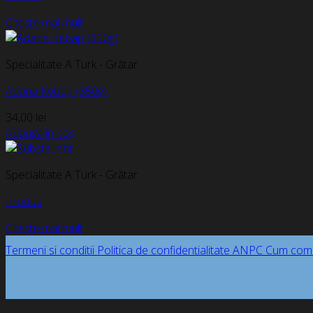
Citește mai mult
Specialitate A Turk - Grătar
Adana Kebap (350g)
34,00
lei
Adaugă în coș
Specialitate A Turk - Grătar
Produs
Citește mai mult
Termeni si conditii
Politica de confidentialitate
ANPC
Cum com