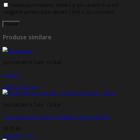
Salvează-mi numele, emailul și site-ul web în acest
navigator pentru data viitoare când o să comentez.
Produse similare
Specialitate A Turk - Grătar
Produs
Citește mai mult
Specialitate A Turk - Grătar
Fluture de pui la grătar / Kelebek (Mangal) (380g)
34,00
lei
Adaugă în coș