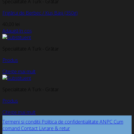
Specialitate A Turk - Grătar
Frigărui de Berbec / Kuș Bași (350g)
40,00
lei
Adaugă în coș
Specialitate A Turk - Grătar
Produs
Citește mai mult
Specialitate A Turk - Grătar
Produs
Citește mai mult
Termeni si conditii
Politica de confidentialitate
ANPC
Cum
comand
Contact
Livrare & retur