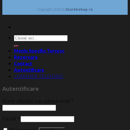
Copyright 2026 ©
Aturkkebap.ro
Caută
după:
Meniu Specific Turcesc
Rezervare
Contact
Autentificare
COMANDĂ TELEFONIC
Autentificare
Nume utilizator sau adresă email
*
Parolă
*
Ține-mă minte