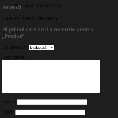
Nu ai niciun produs în coș.
Recenzii
Nu există recenzii până acum.
Fii primul care scrii o recenzie pentru
„Produs”
Evaluarea ta
*
Recenzia ta
*
Nume
*
Email
*