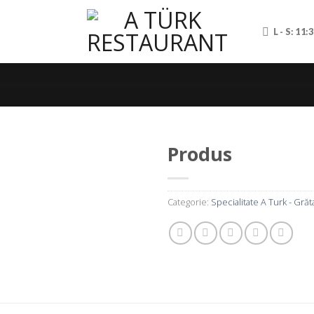
L - S: 11:
Produs
Categorie:
Specialitate A Turk - Grăt