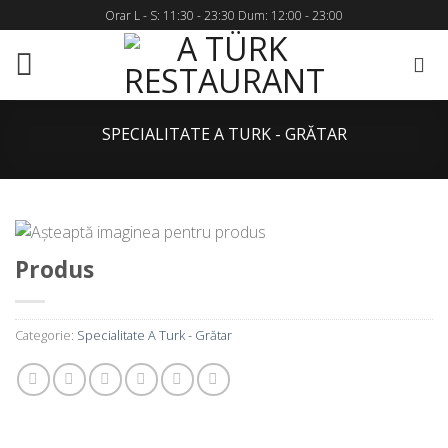
Skip
Orar L - S: 11:30 - 23:30 Dum: 12:00 - 23:00
to
content
SPECIALITATE A TURK - GRĂTAR
Produs
Categorie:
Specialitate A Turk - Grătar