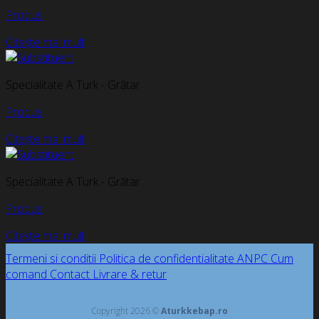
Produs
Citește mai mult
Specialitate A Turk - Grătar
Produs
Citește mai mult
Specialitate A Turk - Grătar
Produs
Citește mai mult
Termeni si conditii
Politica de confidentialitate
ANPC
Cum
comand
Contact
Livrare & retur
Copyright 2026 ©
Aturkkebap.ro