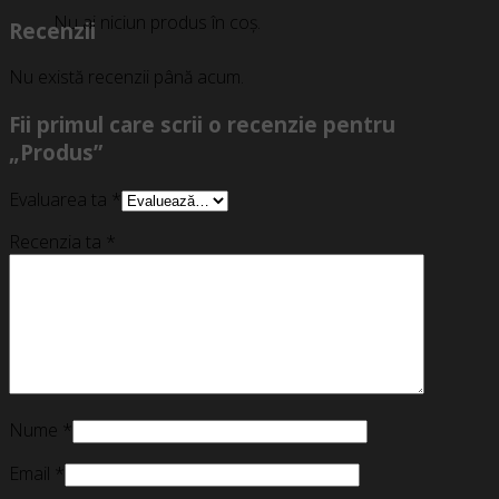
Nu ai niciun produs în coș.
Recenzii
Nu există recenzii până acum.
Fii primul care scrii o recenzie pentru
„Produs”
Evaluarea ta
*
Recenzia ta
*
Nume
*
Email
*