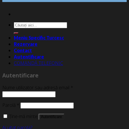
Caută
după:
Meniu Specific Turcesc
Rezervare
Contact
Autentificare
COMANDĂ TELEFONIC
Autentificare
Nume utilizator sau adresă email
*
Parolă
*
Ține-mă minte
Autentificare
Ai uitat parola?