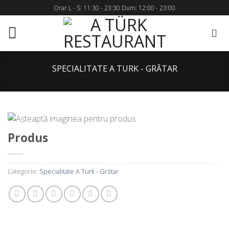
Skip
Orar L - S: 11:30 - 23:30 Dum: 12:00 - 23:00
to
content
SPECIALITATE A TURK - GRĂTAR
Produs
Categorie:
Specialitate A Turk - Grătar