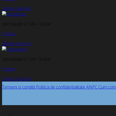
Citește mai mult
Specialitate A Turk - Grătar
Produs
Citește mai mult
Specialitate A Turk - Grătar
Produs
Citește mai mult
Termeni si conditii
Politica de confidentialitate
ANPC
Cum com