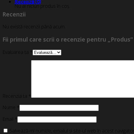
Recenzii (0)
Nu ai niciun produs în coș.
Recenzii
Nu există recenzii până acum.
Fii primul care scrii o recenzie pentru „Produs”
Evaluarea ta
*
Recenzia ta
*
Nume
*
Email
*
Salvează-mi numele, emailul și site-ul web în acest navigat