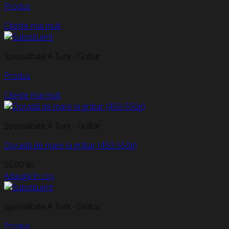
Produs
Citește mai mult
Specialitate A Turk - Grătar
Produs
Citește mai mult
Specialitate A Turk - Grătar
Doradă de mare la grătar (450-550g)
55,00
lei
Adaugă în coș
Specialitate A Turk - Grătar
Produs