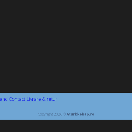
and
Contact
Livrare & retur
Copyright 2026 ©
Aturkkebap.ro