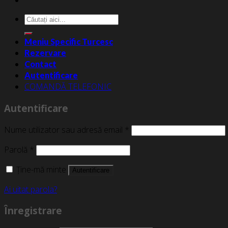
Caută
după:
Meniu Specific Turcesc
Rezervare
Contact
Autentificare
COMANDĂ TELEFONIC
Autentificare
Nume utilizator sau adresă email
*
Parolă
*
Ține-mă minte
Autentificare
Ai uitat parola?
Înregistrare