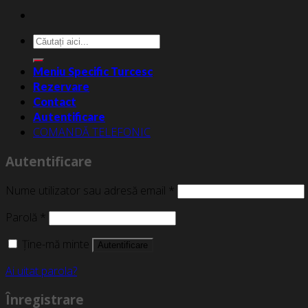
Caută
după:
Meniu Specific Turcesc
Rezervare
Contact
Autentificare
COMANDĂ TELEFONIC
Autentificare
Nume utilizator sau adresă email
*
Parolă
*
Ține-mă minte
Autentificare
Ai uitat parola?
Înregistrare