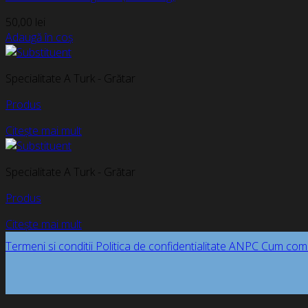
50,00
lei
Adaugă în coș
Specialitate A Turk - Grătar
Produs
Citește mai mult
Specialitate A Turk - Grătar
Produs
Citește mai mult
Termeni si conditii
Politica de confidentialitate
ANPC
Cum com