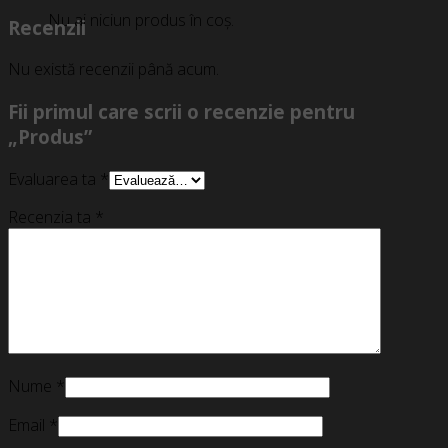
Nu ai niciun produs în coș.
Recenzii
Nu există recenzii până acum.
Fii primul care scrii o recenzie pentru
„Produs”
Evaluarea ta
*
Recenzia ta
*
Nume
*
Email
*