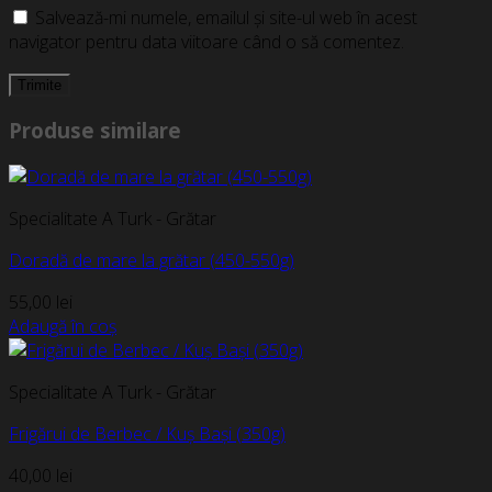
Salvează-mi numele, emailul și site-ul web în acest
navigator pentru data viitoare când o să comentez.
Produse similare
Specialitate A Turk - Grătar
Doradă de mare la grătar (450-550g)
55,00
lei
Adaugă în coș
Specialitate A Turk - Grătar
Frigărui de Berbec / Kuș Bași (350g)
40,00
lei