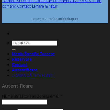
Termeni si conditii
Politica de confidentialitate
ANPC
Cum
comand
Contact
Livrare & retur
Copyright 2026 ©
Aturkkebap.ro
Caută
după:
Meniu Specific Turcesc
Rezervare
Contact
Autentificare
COMANDĂ TELEFONIC
Autentificare
Nume utilizator sau adresă email
*