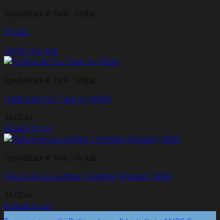
Specialitate A Turk - Grătar
Produs
Citește mai mult
Specialitate A Turk - Grătar
Frigărui de Pui / Tauk Șiș (400g)
34,00
lei
Adaugă în coș
Specialitate A Turk - Grătar
Fluture de pui la grătar / Kelebek (Mangal) (380g)
34,00
lei
Adaugă în coș