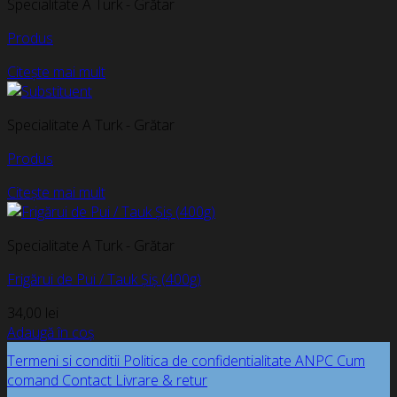
Specialitate A Turk - Grătar
Produs
Citește mai mult
Specialitate A Turk - Grătar
Produs
Citește mai mult
Specialitate A Turk - Grătar
Frigărui de Pui / Tauk Șiș (400g)
34,00
lei
Adaugă în coș
Termeni si conditii
Politica de confidentialitate
ANPC
Cum
comand
Contact
Livrare & retur