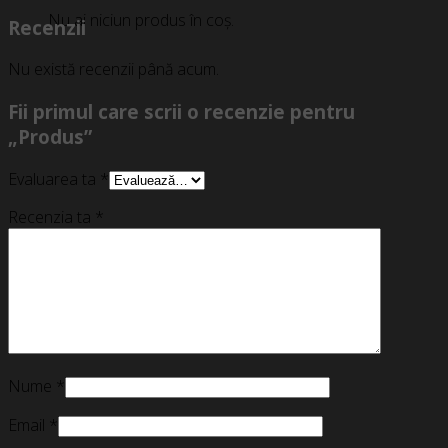
Nu ai niciun produs în coș.
Recenzii
Nu există recenzii până acum.
Fii primul care scrii o recenzie pentru
„Produs”
Evaluarea ta
*
Recenzia ta
*
Nume
*
Email
*