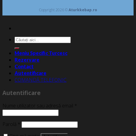
Copyright 2026 ©
Aturkkebap.ro
Caută
după:
Meniu Specific Turcesc
Rezervare
Contact
Autentificare
COMANDĂ TELEFONIC
Autentificare
Nume utilizator sau adresă email
*
Parolă
*
Ține-mă minte