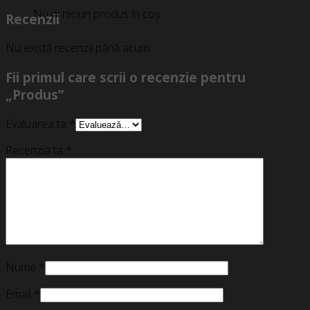
Nu ai niciun produs în coș.
Recenzii
Nu există recenzii până acum.
Fii primul care scrii o recenzie pentru
„Produs”
Evaluarea ta
*
Recenzia ta
*
Nume
*
Email
*