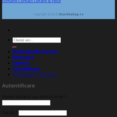
comand
Contact
Livrare & retur
Copyright 2026 ©
Aturkkebap.ro
Caută
după:
Meniu Specific Turcesc
Rezervare
Contact
Autentificare
COMANDĂ TELEFONIC
Autentificare
Nume utilizator sau adresă email
*
Parolă
*