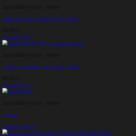
Specialitate A Turk - Grătar
Biban de mare la grătar (450-550g)
50,00
lei
Adaugă în coș
Specialitate A Turk - Grătar
Frigărui de Berbec / Kuș Bași (350g)
40,00
lei
Adaugă în coș
Specialitate A Turk - Grătar
Produs
Citește mai mult