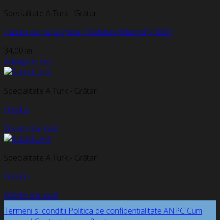
Specialitate A Turk - Grătar
Fluture de pui la grătar / Kelebek (Mangal) (380g)
34,00
lei
Adaugă în coș
Specialitate A Turk - Grătar
Produs
Citește mai mult
Specialitate A Turk - Grătar
Produs
Citește mai mult
Termeni si conditii
Politica de confidentialitate
ANPC
Cum