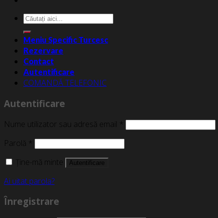
Caută
după:
Meniu Specific Turcesc
Rezervare
Contact
Autentificare
COMANDĂ TELEFONIC
Autentificare
Nume utilizator sau adresă email
*
Parolă
*
Ține-mă minte
Autentificare
Ai uitat parola?
Înregistrare