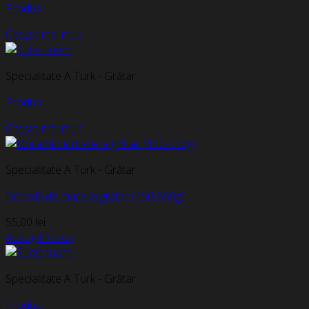
Produs
Citește mai mult
Specialitate A Turk - Grătar
Produs
Citește mai mult
Specialitate A Turk - Grătar
Doradă de mare la grătar (450-550g)
55,00
lei
Adaugă în coș
Specialitate A Turk - Grătar
Produs