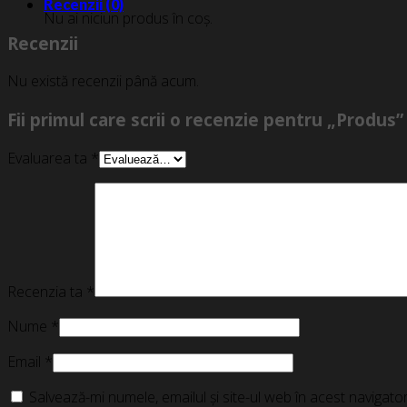
Recenzii (0)
Nu ai niciun produs în coș.
Recenzii
Nu există recenzii până acum.
Fii primul care scrii o recenzie pentru „Produs”
Evaluarea ta
*
Recenzia ta
*
Nume
*
Email
*
Salvează-mi numele, emailul și site-ul web în acest navigat