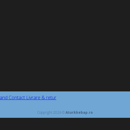
and
Contact
Livrare & retur
Copyright 2026 ©
Aturkkebap.ro