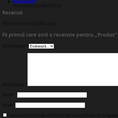
Recenzii (0)
Nu ai niciun produs în coș.
Recenzii
Nu există recenzii până acum.
Fii primul care scrii o recenzie pentru „Produs”
Evaluarea ta
*
Recenzia ta
*
Nume
*
Email
*
Salvează-mi numele, emailul și site-ul web în acest navigat