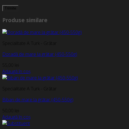
Produse similare
Specialitate A Turk - Grătar
Doradă de mare la grătar (450-550g)
55,00
lei
Adaugă în coș
Specialitate A Turk - Grătar
Biban de mare la grătar (450-550g)
50,00
lei
Adaugă în coș