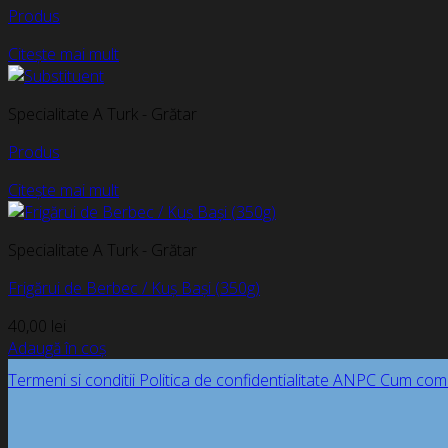
Produs
Citește mai mult
Specialitate A Turk - Grătar
Produs
Citește mai mult
Specialitate A Turk - Grătar
Frigărui de Berbec / Kuș Bași (350g)
40,00
lei
Adaugă în coș
Termeni si conditii
Politica de confidentialitate
ANPC
Cum com