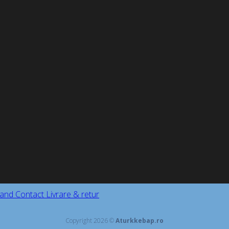
and
Contact
Livrare & retur
Copyright 2026 ©
Aturkkebap.ro