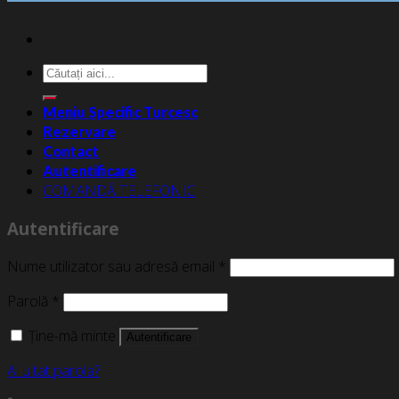
Caută
după:
Meniu Specific Turcesc
Rezervare
Contact
Autentificare
COMANDĂ TELEFONIC
Autentificare
Nume utilizator sau adresă email
*
Parolă
*
Ține-mă minte
Autentificare
Ai uitat parola?