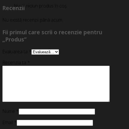
Nu ai niciun produs în coș.
Recenzii
Nu există recenzii până acum.
Fii primul care scrii o recenzie pentru
„Produs”
Evaluarea ta
*
Recenzia ta
*
Nume
*
Email
*