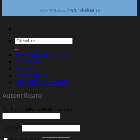
Copyright 2026 ©
Aturkkebap.ro
Caută
după:
Meniu Specific Turcesc
Rezervare
Contact
Autentificare
COMANDĂ TELEFONIC
Autentificare
Nume utilizator sau adresă email
*
Parolă
*
Ține-mă minte