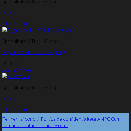
Specialitate A Turk - Grătar
Produs
Citește mai mult
Specialitate A Turk - Grătar
Frigărui de Pui / Tauk Șiș (400g)
34,00
lei
Adaugă în coș
Specialitate A Turk - Grătar
Produs
Citește mai mult
Termeni si conditii
Politica de confidentialitate
ANPC
Cum
comand
Contact
Livrare & retur