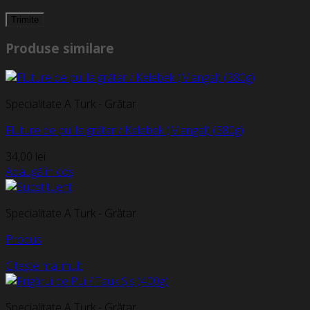
Produse similare
Specialitate A Turk - Grătar
Fluture de pui la grătar / Kelebek (Mangal) (380g)
34,00
lei
Adaugă în coș
Specialitate A Turk - Grătar
Produs
Citește mai mult
Specialitate A Turk - Grătar