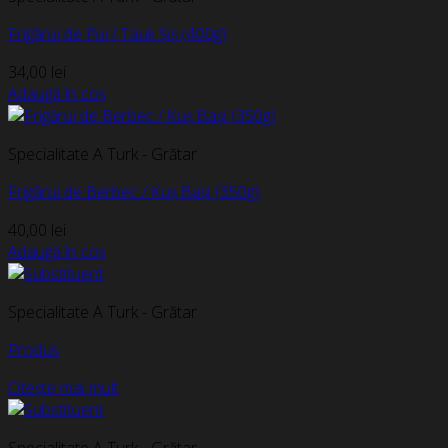
Frigărui de Pui / Tauk Șiș (400g)
34,00
lei
Adaugă în coș
Specialitate A Turk - Grătar
Frigărui de Berbec / Kuș Bași (350g)
40,00
lei
Adaugă în coș
Specialitate A Turk - Grătar
Produs
Citește mai mult