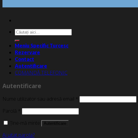
Caută
după:
Meniu Specific Turcesc
Rezervare
Contact
Autentificare
COMANDĂ TELEFONIC
Autentificare
Nume utilizator sau adresă email
*
Parolă
*
Ține-mă minte
Autentificare
Ai uitat parola?