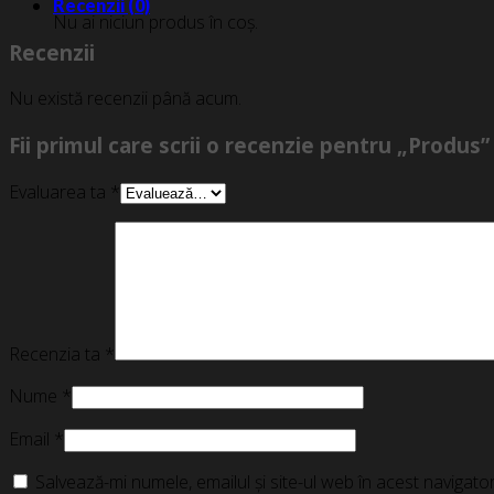
Recenzii (0)
Nu ai niciun produs în coș.
Recenzii
Nu există recenzii până acum.
Fii primul care scrii o recenzie pentru „Produs”
Evaluarea ta
*
Recenzia ta
*
Nume
*
Email
*
Salvează-mi numele, emailul și site-ul web în acest navigat