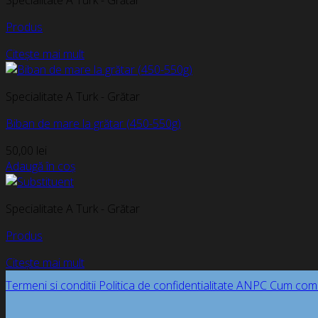
Specialitate A Turk - Grătar
Produs
Citește mai mult
Specialitate A Turk - Grătar
Biban de mare la grătar (450-550g)
50,00
lei
Adaugă în coș
Specialitate A Turk - Grătar
Produs
Citește mai mult
Termeni si conditii
Politica de confidentialitate
ANPC
Cum com