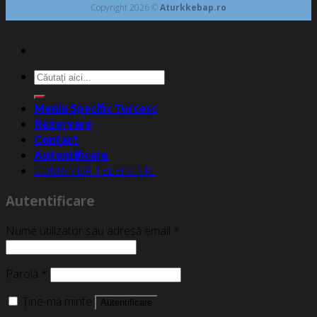
Copyright 2026 ©
Aturkkebap.ro
Caută
după:
Meniu Specific Turcesc
Rezervare
Contact
Autentificare
COMANDĂ TELEFONIC
Autentificare
Nume utilizator sau adresă email
*
Parolă
*
Ține-mă minte
Autentificare