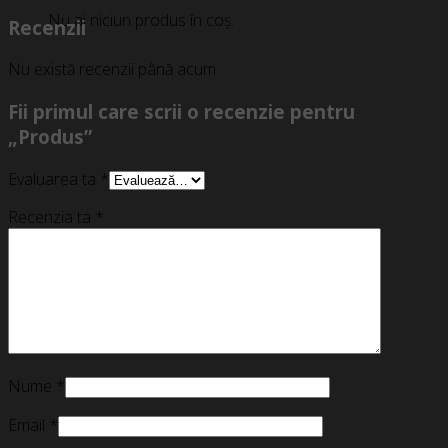
Nu ai niciun produs în coș.
Recenzii
Nu există recenzii până acum.
Fii primul care scrii o recenzie pentru
„Produs”
Evaluarea ta
*
Recenzia ta
*
Nume
*
Email
*