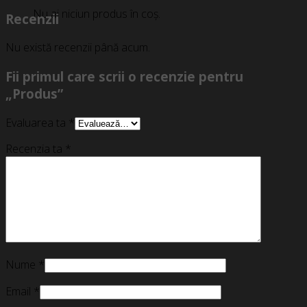
Nu ai niciun produs în coș.
Recenzii
Nu există recenzii până acum.
Fii primul care scrii o recenzie pentru
„Produs”
Evaluarea ta
*
Recenzia ta
*
Nume
*
Email
*