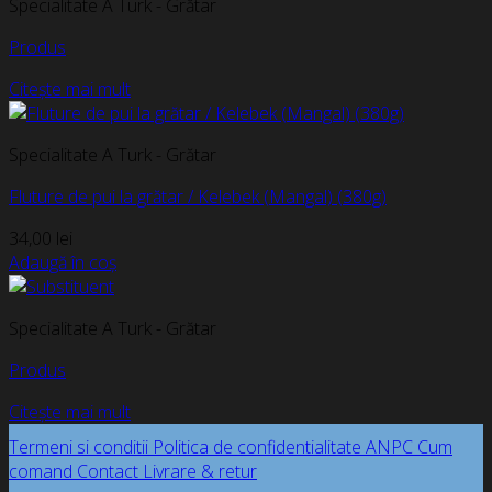
Specialitate A Turk - Grătar
Produs
Citește mai mult
Specialitate A Turk - Grătar
Fluture de pui la grătar / Kelebek (Mangal) (380g)
34,00
lei
Adaugă în coș
Specialitate A Turk - Grătar
Produs
Citește mai mult
Termeni si conditii
Politica de confidentialitate
ANPC
Cum
comand
Contact
Livrare & retur