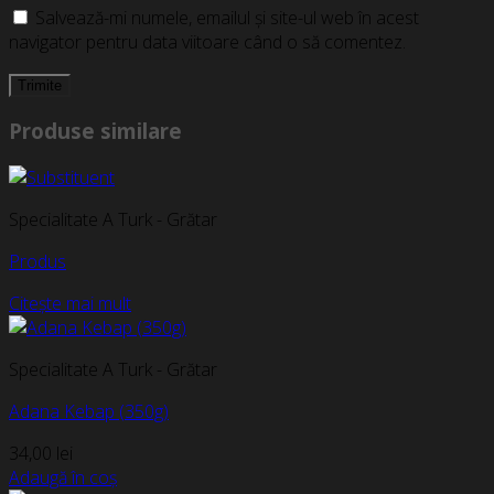
Salvează-mi numele, emailul și site-ul web în acest
navigator pentru data viitoare când o să comentez.
Produse similare
Specialitate A Turk - Grătar
Produs
Citește mai mult
Specialitate A Turk - Grătar
Adana Kebap (350g)
34,00
lei
Adaugă în coș