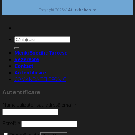
Copyright 2026 ©
Aturkkebap.ro
Caută
după:
Meniu Specific Turcesc
Rezervare
Contact
Autentificare
COMANDĂ TELEFONIC
Autentificare
Nume utilizator sau adresă email
*
Parolă
*
Ține-mă minte