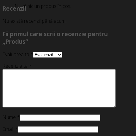
Nu ai niciun produs în coș.
Recenzii
Nu există recenzii până acum.
Fii primul care scrii o recenzie pentru
„Produs”
Evaluarea ta
*
Recenzia ta
*
Nume
*
Email
*