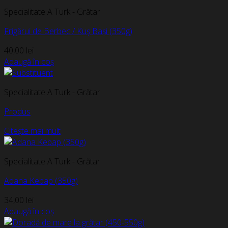
Specialitate A Turk - Grătar
Frigărui de Berbec / Kuș Bași (350g)
40,00
lei
Adaugă în coș
Specialitate A Turk - Grătar
Produs
Citește mai mult
Specialitate A Turk - Grătar
Adana Kebap (350g)
34,00
lei
Adaugă în coș