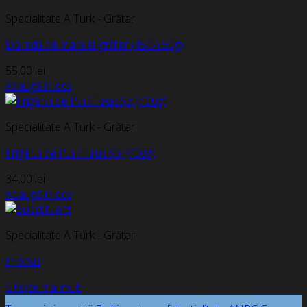
Specialitate A Turk - Grătar
Doradă de mare la grătar (450-550g)
55,00
lei
Adaugă în coș
Specialitate A Turk - Grătar
Frigărui de Pui / Tauk Șiș (400g)
34,00
lei
Adaugă în coș
Specialitate A Turk - Grătar
Produs
Citește mai mult