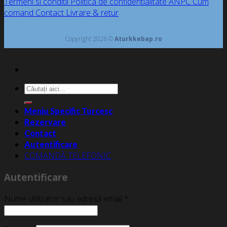
Termeni si conditii
Politica de confidentialitate
ANPC
Cum
comand
Contact
Livrare & retur
Copyright 2026 ©
Aturkkebap.ro
Caută
după:
Meniu Specific Turcesc
Rezervare
Contact
Autentificare
COMANDĂ TELEFONIC
Autentificare
Nume utilizator sau adresă email
*