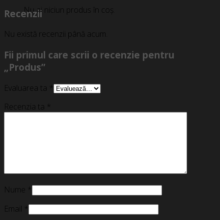
Nu ai niciun produs în coș.
Recenzii
Nu există recenzii până acum.
Fii primul care scrii o recenzie pentru
„Produs”
Evaluarea ta
*
Recenzia ta
*
Nume
*
Email
*