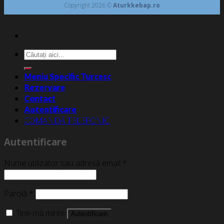
Copyright 2026 ©
Aturkkebap.ro
Caută
după:
Meniu Specific Turcesc
Rezervare
Contact
Autentificare
COMANDĂ TELEFONIC
Autentificare
Nume utilizator sau adresă email
*
Parolă
*
Ține-mă minte
Autentificare